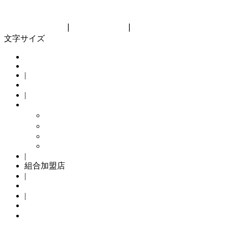
神奈川県自転車商協同組合
Kanagawa bicycle cooperative
リンク集
┃
サイトマップ
┃
組合員向け
文字サイズ
HOME
|
組合概要
|
組合の主な取り組み
メンテナンスパック
TSマーク
Kamome Jitensya
自転車防犯登録
|
組合加盟店
|
サイクリングコース
|
自転車防犯登録