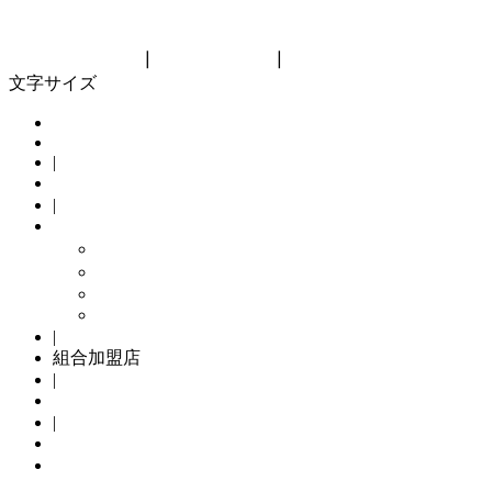
神奈川県自転車商協同組合
Kanagawa bicycle cooperative
リンク集
┃
サイトマップ
┃
組合員向け
文字サイズ
HOME
|
組合概要
|
組合の主な取り組み
メンテナンスパック
TSマーク
Kamome Jitensya
自転車防犯登録
|
組合加盟店
|
サイクリングコース
|
自転車防犯登録