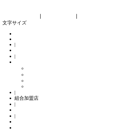
神奈川県自転車商協同組合
Kanagawa bicycle cooperative
リンク集
┃
サイトマップ
┃
組合員向け
文字サイズ
HOME
|
組合概要
|
組合の主な取り組み
メンテナンスパック
TSマーク
Kamome Jitensya
自転車防犯登録
|
組合加盟店
|
サイクリングコース
|
自転車防犯登録